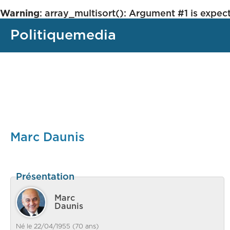
Warning
: array_multisort(): Argument #1 is expect
Politiquemedia
Marc Daunis
Présentation
Marc
Daunis
Né le 22/04/1955 (70 ans)