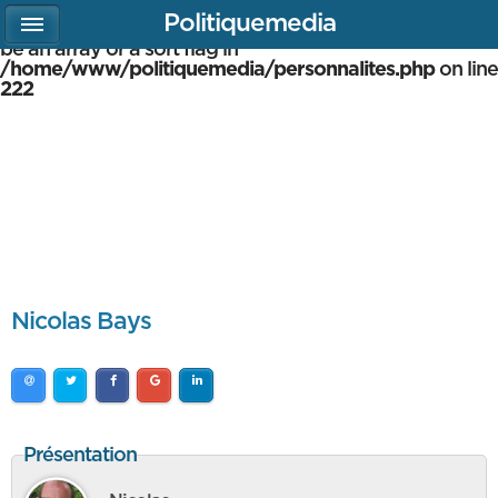
Politiquemedia
Warning
: array_multisort(): Argument #1 is expected to
be an array or a sort flag in
/home/www/politiquemedia/personnalites.php
on line
222
Nicolas Bays
Présentation