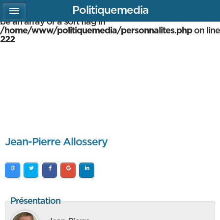
Politiquemedia
Warning
: array_multisort(): Argument #1 is expected to
be an array or a sort flag in
/home/www/politiquemedia/personnalites.php
on line
222
Jean-Pierre Allossery
Présentation