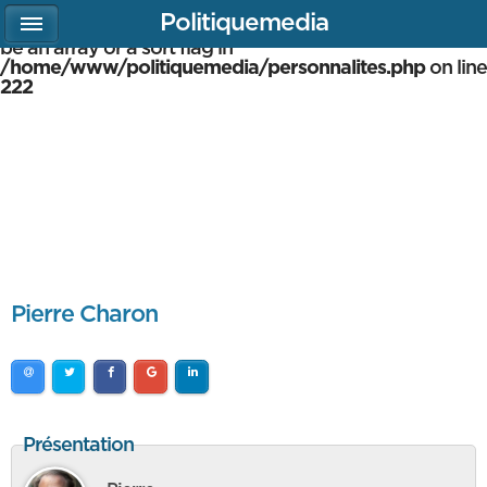
Politiquemedia
Warning
: array_multisort(): Argument #1 is expected to
be an array or a sort flag in
/home/www/politiquemedia/personnalites.php
on line
222
Pierre Charon
Présentation