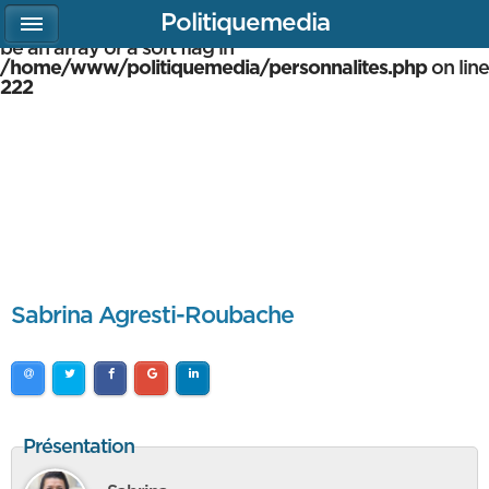
Politiquemedia
Warning
: array_multisort(): Argument #1 is expected to
be an array or a sort flag in
/home/www/politiquemedia/personnalites.php
on line
222
Sabrina Agresti-Roubache
Présentation